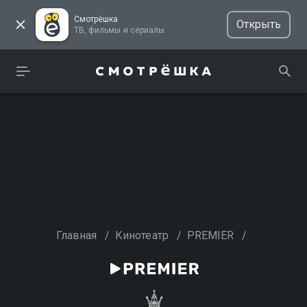
Смотрёшка
Открыть
ТВ, фильмы и сериалы
Главная
/
Кинотеатр
/
PREMIER
/