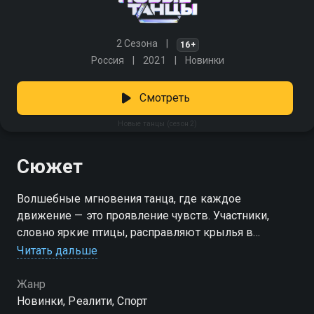
2 Сезона
16+
Россия
2021
Новинки
Смотреть
Новые танцы (сезон 2)
Сюжет
Волшебные мгновения танца, где каждое
движение — это проявление чувств. Участники,
словно яркие птицы, расправляют крылья в
стремлении к победе. Судьи, обладая
Читать дальше
проницательностью, анализируют каждую деталь,
фиксируя искры вдохновения и страсти. В ритме
Жанр
музыки сливаются эмоции, создавая неповторимую
Новинки, Реалити, Спорт