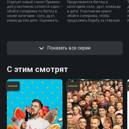
Стартует новый сезон! Правило
Продолжаются баттлы в
для участников остается одно —
категориях соло, дуэт, команда
обойти соперника по баттлу в
и дети. Участникам нужно
своей категории: соло, дуэт,
обойти соперника, чтобы
команда или дети. Оценивать
продолжить борьбу за главный
выступления участников будут
приз. Оценивать выступления
Егор Дружинин, Татьяна
танцовщиков в этом выпуске
Денисова и постоянный член
будут Ольга Бузова, Егор
жюри Мигель.
Дружинин и постоянный член
жюри Мигель.
Показать все серии
С этим смотрят