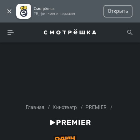
Смотрёшка
Открыть
ТВ, фильмы и сериалы
Главная
/
Кинотеатр
/
PREMIER
/