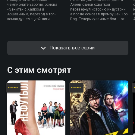
чемпионате Европы, основа
Алеев одной схваткой
«Зенита» с Халком и
перевернул историю индустрии,
Аршавиным, переход в топ-
а после основал промоушен Top
команду немецкой лиги —
Dog. Теперь кулачные бои — это
можно ли представить лучший
современный продакшен,
старт карьеры? Одна травма
полные трибуны зрителей и
разрушила все перспективы и
десятки миллионов просмотров,
привела к завершению карьеры
а «Регбист» — один из самых
в 26 лет, но Алексей не
влиятельных поп-ММА-
Показать все серии
планирует сдаваться.
продюсеров.
С этим смотрят