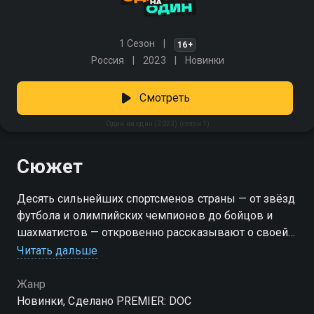
1 Сезон
16+
Россия
2023
Новинки
Смотреть
Один на один (2023) (сезон 1)
Сюжет
Десять сильнейших спортсменов страны — от звёзд
футбола и олимпийских чемпионов до бойцов и
шахматистов — откровенно рассказывают о своей
цене успеха. В документальном сериале герои
Читать дальше
говорят не только о победах, но и о боли, страхах,
неудачах и личных кризисах. Каково это —
Жанр
постоянно быть первым? На что они пошли ради
Новинки, Сделано PREMIER: DOC