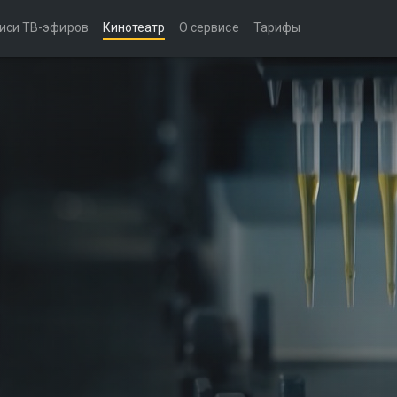
иси ТВ-эфиров
Кинотеатр
О сервисе
Тарифы