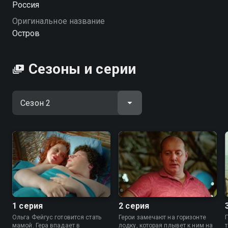
Россия
проблемы — только начинаются. «Остров» —
Оригинальное название
смотрите онлайн в хорошем качестве.
Остров
Посмотреть онлайн 2 сезон сериала Остров вы
можете совершенно бесплатно в хорошем HD
Сезоны и серии
качестве на Смотрёшке
1 серия
2 серия
Ольга Фейгус готовится стать
Герои замечают на горизонте
мамой. Гера впадает в
лодку, которая плывет к ним на