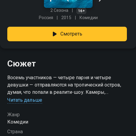
2 Сезона
16+
Россия
2015
Комедии
Смотреть
Сюжет
Восемь участников — четыре парня и четыре
девушки — отправляются на тропический остров,
думая, что попали в реалити-шоу. Камеры,
конкурсы, романтика и обещанный приз — всё как
Читать дальше
положено. Но вскоре съёмочная группа терпит
аварию, связь обрывается, и игра превращается в
Жанр
настоящую неизвестность. Ребята продолжают
Комедии
бороться за лайки и любовь зрителей, не
Страна
подозревая, что зрителей больше нет… а вот