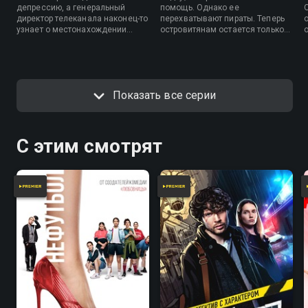
депрессию, а генеральный
помощь. Однако ее
директор телеканала наконец-то
перехватывают пираты. Теперь
узнает о местонахождении
островитянам остается только
ребят и отправляется к ним на
одно — прятаться в джунглях и
помощь.
надеяться на то, что их не
найдут.
Показать все серии
С этим смотрят