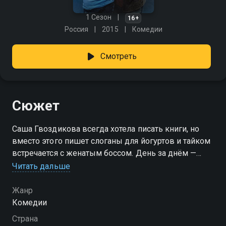
1 Сезон
16+
Россия
2015
Комедии
Смотреть
Сюжет
Саша Гвоздикова всегда хотела писать книги, но
вместо этого пишет слоганы для йогуртов и тайком
встречается с женатым боссом. День за днём —
одно и то же: скучно, предсказуемо, без шансов на
Читать дальше
вдохновение. Но всё меняется, когда она случайно
сталкивается с Катей — подругой из прошлого. Та
Жанр
зовёт Сашу в Москву, и вдруг в её жизни
Комедии
появляется шанс всё переиграть. «Озабоченные» —
Страна
смотрите онлайн в хорошем качестве.