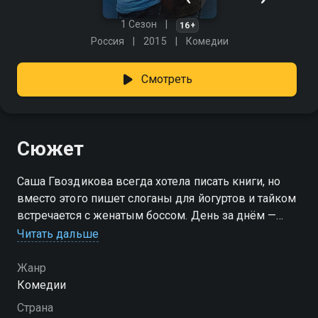
1 Сезон
16+
Россия
2015
Комедии
Смотреть
Сюжет
Саша Гвоздикова всегда хотела писать книги, но
вместо этого пишет слоганы для йогуртов и тайком
встречается с женатым боссом. День за днём —
одно и то же: скучно, предсказуемо, без шансов на
Читать дальше
вдохновение. Но всё меняется, когда она случайно
сталкивается с Катей — подругой из прошлого. Та
Жанр
зовёт Сашу в Москву, и вдруг в её жизни
Комедии
появляется шанс всё переиграть. «Озабоченные» —
Страна
смотрите онлайн в хорошем качестве.