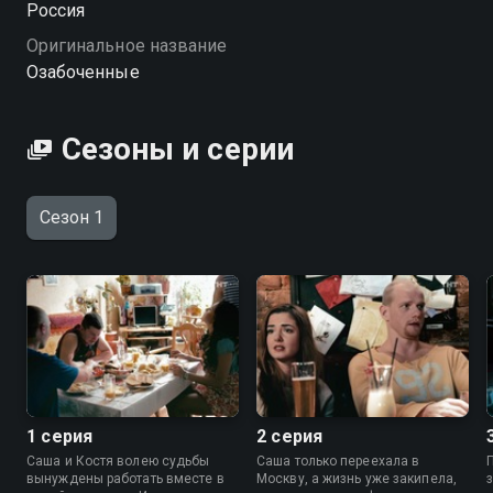
Россия
Оригинальное название
Посмотреть онлайн 1 сезон сериала Озабоченные
Озабоченные
вы можете совершенно бесплатно в хорошем HD
качестве на Смотрёшке
Сезоны и серии
Сезон 1
1 серия
2 серия
Саша и Костя волею судьбы
Саша только переехала в
вынуждены работать вместе в
Москву, а жизнь уже закипела,