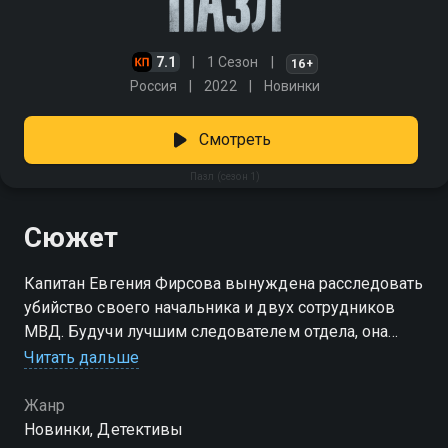
7.1
1 Сезон
16+
Россия
2022
Новинки
Смотреть
Пазл (сезон 1)
Сюжет
Капитан Евгения Фирсова вынуждена расследовать
убийство своего начальника и двух сотрудников
МВД. Будучи лучшим следователем отдела, она
быстро осознает, что в этом замешаны сотрудники
Читать дальше
правоохранительных органов. Исполняя
обязанности майора, Фирсова переходит дорогу
Жанр
очень влиятельным людям, которым ничего не
Новинки, Детективы