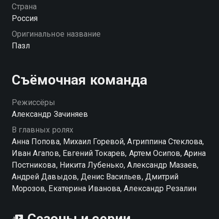
стоит устранить ее саму. Однако отважная женщина
Страна
бросает вызов прогнившей системе в надежде
Россия
добиться правосудия.
Оригинальное название
Пазл
Посмотреть онлайн 1 сезон сериала Пазл вы
можете совершенно бесплатно в хорошем HD
качестве на Смотрёшке
Съёмочная команда
Режиссёры
Александр Зачиняев
В главных ролях
Анна Попова, Михаил Горевой, Агриппина Стеклова,
Иван Агапов, Евгений Токарев, Артем Осипов, Арина
Постникова, Никита Лубенько, Александр Мазаев,
Андрей Давыдов, Денис Васильев, Дмитрий
Морозов, Екатерина Иванова, Александр Резалин
Сезоны и серии