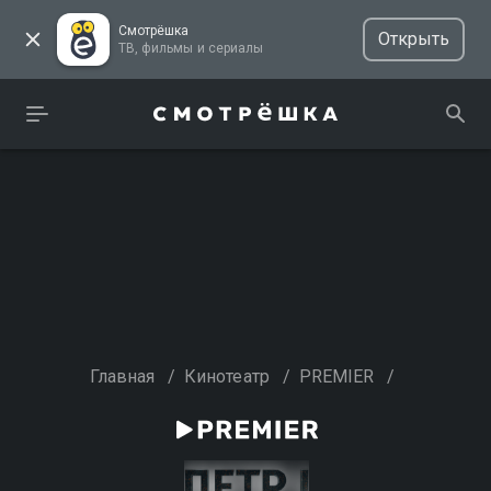
Смотрёшка
Открыть
ТВ, фильмы и сериалы
Главная
/
Кинотеатр
/
PREMIER
/