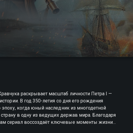
равчука раскрывает масштаб личности Петра I —
стории. В год 350-летия со дня его рождения
 эпоху, когда юный наследник из многодетной
 страну в одну из ведущих держав мира. Благодаря
ам сериал воссоздаёт ключевые моменты жизни
зных военных побед и создания флота с нуля. Это