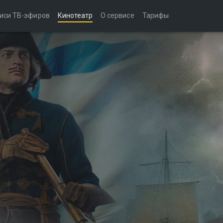
иси ТВ-эфиров
Кинотеатр
О сервисе
Тарифы