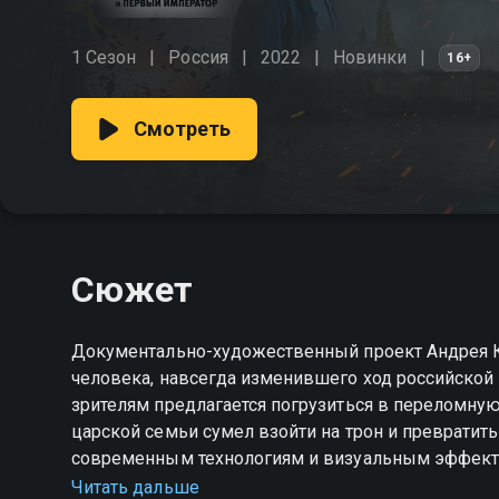
1 Сезон
Россия
2022
Новинки
16+
Смотреть
Сюжет
Документально-художественный проект Андрея К
человека, навсегда изменившего ход российской и
зрителям предлагается погрузиться в переломную
царской семьи сумел взойти на трон и превратить
современным технологиям и визуальным эффект
императора: от первых шагов к власти до грандио
Читать дальше