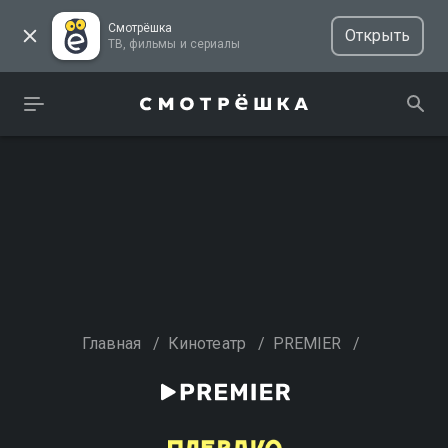
Смотрёшка
Открыть
ТВ, фильмы и сериалы
Главная
/
Кинотеатр
/
PREMIER
/