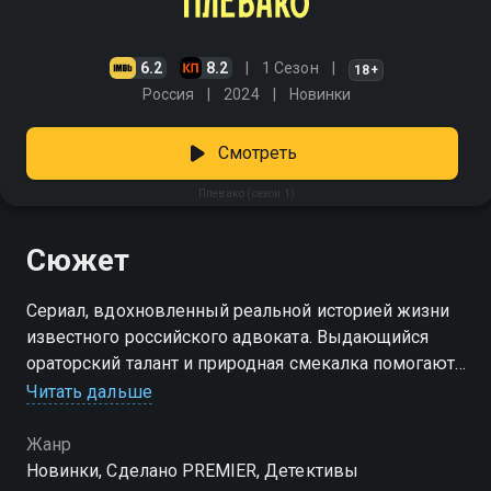
6.2
8.2
1 Сезон
18+
Россия
2024
Новинки
Смотреть
Плевако (сезон 1)
Сюжет
Сериал, вдохновленный реальной историей жизни
известного российского адвоката. Выдающийся
ораторский талант и природная смекалка помогают
ему в пух и прах разносить обвинителей в суде, а
Читать дальше
простые люди считают его героем. Но однажды мир
Николая Федоровича начинает рушиться: в его
Жанр
конторе проводятся обыски, королева воровского
Новинки, Сделано PREMIER, Детективы