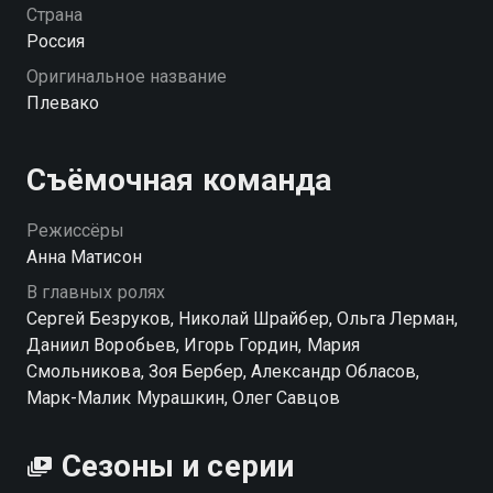
мира хочет ему отомстить, а внезапно вспыхнувшие
Страна
взаимные чувства к чужой жене рискуют
Россия
обернуться катастрофой. Перед Плевако встает
Оригинальное название
вопрос: как помогать людям и сохранить любовь,
Плевако
если под угрозой твоя жизнь, карьера и репутация?
Посмотреть онлайн 1 сезон сериала Плевако вы
Съёмочная команда
можете совершенно бесплатно в хорошем HD
качестве на Смотрёшке
Режиссёры
Анна Матисон
В главных ролях
Сергей Безруков, Николай Шрайбер, Ольга Лерман,
Даниил Воробьев, Игорь Гордин, Мария
Смольникова, Зоя Бербер, Александр Обласов,
Марк-Малик Мурашкин, Олег Савцов
Сезоны и серии