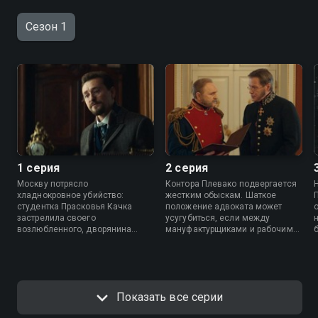
Сезон 1
1 серия
2 серия
Москву потрясло
Контора Плевако подвергается
хладнокровное убийство:
жестким обыскам. Шаткое
студентка Прасковья Качка
положение адвоката может
застрелила своего
усугубиться, если между
возлюбленного, дворянина
мануфактурщиками и рабочими-
Байрашевского. Ревность?
бунтовщиками он выберет
Политика? Или что-то другое? За
защищать последних.
кажущееся безнадежным дело
Настроения в обществе
берется адвокат Плевако,
накаляются, а внутри Плевако
погружаясь в шокирующие
разгорается новое чувство.
Показать все серии
подробности жизни девушки.