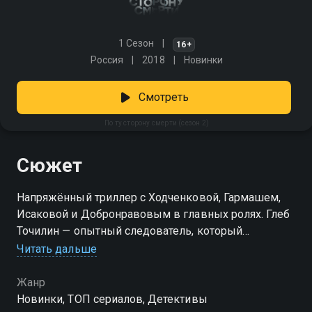
1 Сезон
16+
Россия
2018
Новинки
Смотреть
По ту сторону смерти (сезон 2)
Сюжет
Напряжённый триллер с Ходченковой, Гармашем,
Исаковой и Добронравовым в главных ролях. Глеб
Точилин — опытный следователь, который
собирается уходить на заслуженный отдых. Но
Читать дальше
последнее дело всё меняет: из морга таинственно
исчезает тело, и улики не сходятся. Помощницей
Жанр
Глеба становится Юлия Демина из Института мозга
Новинки, ТОП сериалов, Детективы