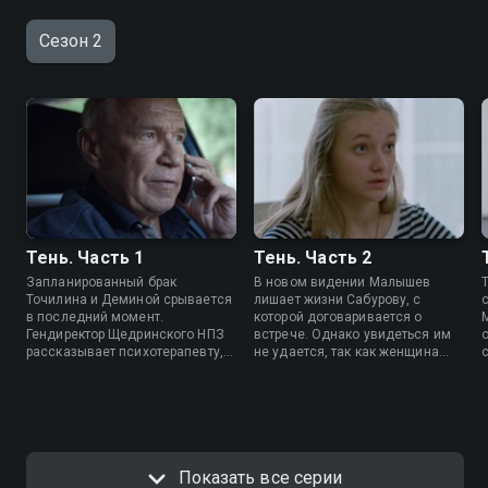
Сезон 2
Тень. Часть 1
Тень. Часть 2
Запланированный брак
В новом видении Малышев
Точилина и Деминой срывается
лишает жизни Сабурову, с
в последний момент.
которой договаривается о
Гендиректор Щедринского НПЗ
встрече. Однако увидеться им
рассказывает психотерапевту,
не удается, так как женщина
как в видениях лишает жизни
погибает. Демина берется за
женщину. По описанию она
расследование, пока Точилин
похожа на недавно убитую
занимается делом об убийстве
следовательницу Кравец.
Кравец.
Показать все серии