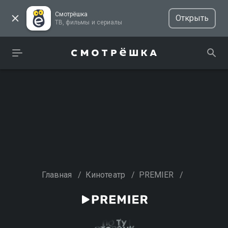
Смотрёшка
Открыть
ТВ, фильмы и сериалы
Главная
/
Кинотеатр
/
PREMIER
/