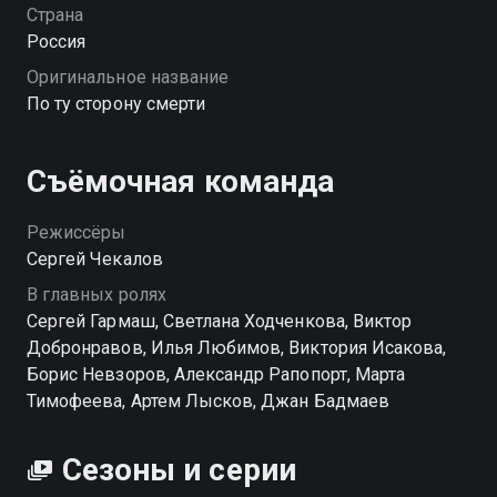
— молодая, принципиальная и слишком прямая. Им
Страна
сложно понять друг друга, но когда в деле
Россия
появляется новый след, им придётся действовать
Оригинальное название
сообща. А у расследования всё больше странных
По ту сторону смерти
нитей, ведущих в самые неожиданные стороны. «По
ту сторону смерти» — смотрите онлайн в хорошем
качестве.
Съёмочная команда
Посмотреть онлайн 2 сезон сериала По ту сторону
Режиссёры
смерти вы можете совершенно бесплатно в
Сергей Чекалов
хорошем HD качестве на Смотрёшке
В главных ролях
Сергей Гармаш, Светлана Ходченкова, Виктор
Добронравов, Илья Любимов, Виктория Исакова,
Борис Невзоров, Александр Рапопорт, Марта
Тимофеева, Артем Лысков, Джан Бадмаев
Сезоны и серии