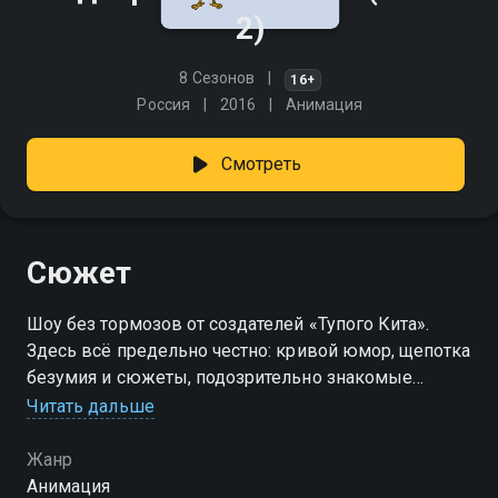
2)
8 Сезонов
16+
Россия
2016
Анимация
Смотреть
Сюжет
Шоу без тормозов от создателей «Тупого Кита».
Здесь всё предельно честно: кривой юмор, щепотка
безумия и сюжеты, подозрительно знакомые
каждому. Всё это — под соусом совьей тревожности
Читать дальше
и бытового абсурда. Ничего не выдумано. Просто
жизнь — чуть громче, чуть страннее и гораздо
Жанр
смешнее. «Подозрительная сова» — смотрите
Анимация