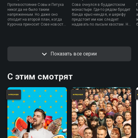
Противостояние Совы и Петуха
Сова очнулся в буддистском
никогда не было таким
монастыре. Где-то рядом бродит
напряженным. Но даже оно
банда крыс-ниндзя, и шерифу
отходит на второй план, когда
предстоит им как следует
Курочка приносит Сове новость
надавать по лысым хвостам. Но
всей жизни — он отец!
сперва ему придется постичь
мастерство кунг-фу и пройти
п
несколько сложных испытаний.
Показать все серии
С этим смотрят