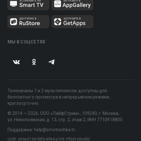
МЫ В СОЦСЕТЯХ
Телеканалы 1 и 2 мультиплексов доступны для
бесплатного просмотра в непрерывном режиме,
круглосуточно.
© 2014 — 2026, ООО «ЛайфСтрим», 109240, г. Москва,
ул. Николоямская, д. 13, стр. 2, этаж 2, ИНН 7710918800
Поддержка: help@smotreshka.tv
UUID: a94e013d-98fd-4984-a769-1ffdd168edd2