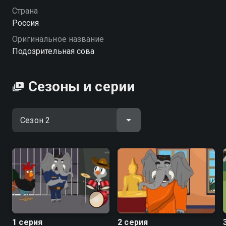
онлайн в хорошем качестве.
Страна
Россия
Посмотреть онлайн 2 сезон сериала Подозрительная
Оригинальное название
сова вы можете совершенно бесплатно в хорошем
Подозрительная сова
HD качестве на Смотрёшке
Сезоны и серии
1 серия
2 серия