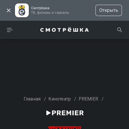
Смотрёшка
Открыть
ТВ, фильмы и сериалы
Главная
/
Кинотеатр
/
PREMIER
/