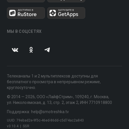
МЫ В СОЦСЕТЯХ
Телеканалы 1 и 2 мультиплексов доступны для
бесплатного просмотра в непрерывном режиме,
круглосуточно.
© 2014 — 2026, ООО «ЛайфСтрим», 109240, г. Москва,
ул. Николоямская, д. 13, стр. 2, этаж 2, ИНН 7710918800
Поддержка: help@smotreshka.tv
UUID: 79ebad2e-9f5c-46ed-86dd-c5d74ac2a843
v3.10.4
|
SSR