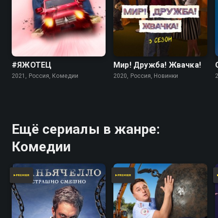
фермеров против строительной техники и
великолепным фирменным юмором в исполнении
Пореченкова и Охлобыстина. Смотри второй сезон
Полярного в хорошем качестве в приложении
Смотрёшка.
#ЯЖОТЕЦ
Мир! Дружба! Жвачка!
2021, Россия, Комедии
2020, Россия, Новинки
Посмотреть онлайн 2 сезон сериала Полярный вы
можете совершенно бесплатно в хорошем HD
качестве на Смотрёшке
Ещё сериалы в жанре:
Комедии