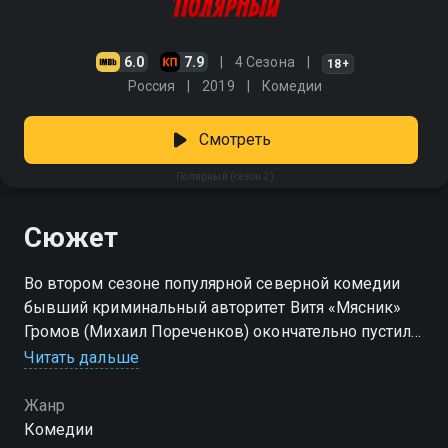
6.0
7.9
4 Сезона
18+
Россия
2019
Комедии
Смотреть
Полярный (сезон 2)
Сюжет
Во втором сезоне популярной северной комедии
бывший криминальный авторитет Витя «Мясник»
Громов (Михаил Пореченков) окончательно пустил
корни на Крайнем Севере. Он стал уважаемым в
Читать дальше
Полярном человеком, наладил фермерское
хозяйство и строит амбициозные планы по
Жанр
развитию экологического туризма. Однако его
Комедии