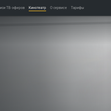
иси ТВ-эфиров
Кинотеатр
О сервисе
Тарифы