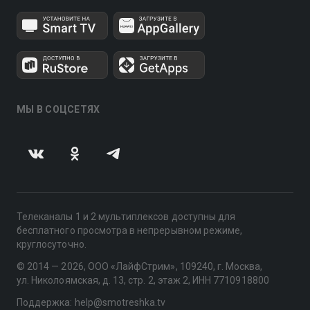
МЫ В СОЦСЕТЯХ
Телеканалы 1 и 2 мультиплексов доступны для
бесплатного просмотра в непрерывном режиме,
круглосуточно.
© 2014 — 2026, ООО «ЛайфСтрим», 109240, г. Москва,
ул. Николоямская, д. 13, стр. 2, этаж 2, ИНН 7710918800
Поддержка: help@smotreshka.tv