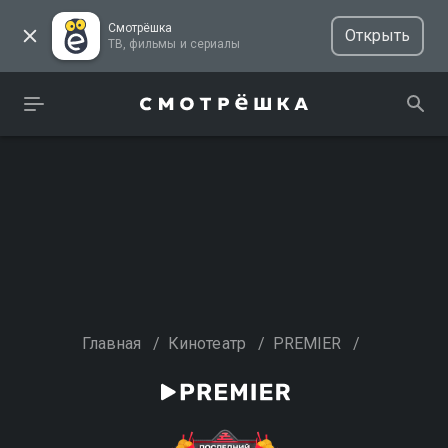
Смотрёшка
Открыть
ТВ, фильмы и сериалы
Главная
/
Кинотеатр
/
PREMIER
/