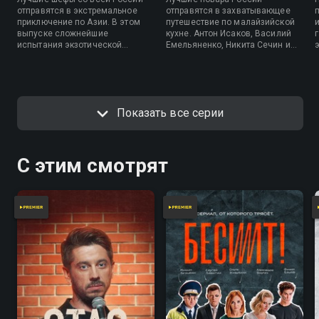
отправятся в экстремальное
отправятся в захватывающее
приключение по Азии. В этом
путешествие по малайзийской
выпуске сложнейшие
кухне. Антон Исаков, Василий
испытания экзотической
Емельяненко, Никита Сечин и
кулинарии во Вьетнаме пройдут
Евгений Козубов примут участие
Лев Акимченко, Юрий
в уникальном
Якубенков, Михаил Богачев и
гастрономическом
Татьяна Константинова. Кто из
эксперименте, в котором им
них одержит победу и увидит
предстоит пройти
Показать все серии
свое авторское блюдо в меню
экстремальные и сложные
вьетнамского ресторана?
испытания, чтобы приготовить
блюда местной кухни.
С этим смотрят