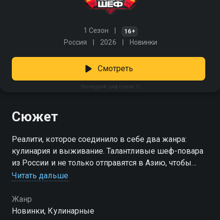
1 Сезон
16+
Россия
2026
Новинки
Смотреть
Последний шеф (сезон 1)
Сюжет
Реалити, которое соединило в себе два жанра:
кулинария и выживание. Талантливые шеф-повара
из России и не только отправятся в Азию, чтобы
готовить в экстремальных условиях и побороться
Читать дальше
за главный приз. Вместо стерильной кухни их ждет
готовка под палящим солнцем, проливным дождем,
Жанр
в непроходимых джунглях и даже в шторм. Помимо
Новинки, Кулинарные