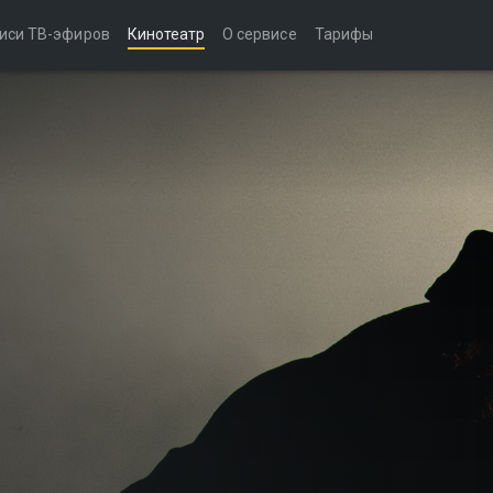
иси ТВ-эфиров
Кинотеатр
О сервисе
Тарифы