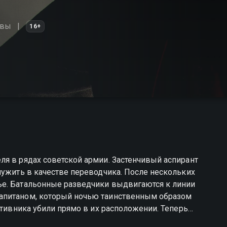
ивы
16+
я в рядах советской армии. Застенчивый аспирант
лужить в качестве переводчика. После нескольких
ье. Батальонные разведчики выдвигаются к линии
апитаном, который ночью таинственным образом
отивника убили прямо в их расположении. Теперь
 предателя, не позволившего пленному выдать