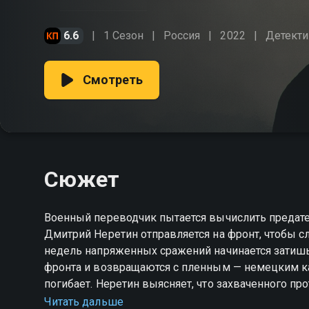
6.6
1 Сезон
Россия
2022
Детект
Смотреть
Сюжет
Военный переводчик пытается вычислить предател
Дмитрий Неретин отправляется на фронт, чтобы с
недель напряженных сражений начинается затиш
фронта и возвращаются с пленным — немецким к
погибает. Неретин выясняет, что захваченного пр
Дмитрию предстоит вычислить среди соратников
Читать дальше