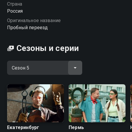
на самые жизненные вопросы!
Страна
Россия
Посмотреть онлайн 5 сезон сериала Пробный
Оригинальное название
переезд вы можете совершенно бесплатно в
Пробный переезд
хорошем HD качестве на Смотрёшке
Сезоны и серии
Екатеринбург
Пермь