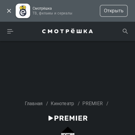
Смотрёшка
Открыть
ТВ, фильмы и сериалы
Главная
/
Кинотеатр
/
PREMIER
/