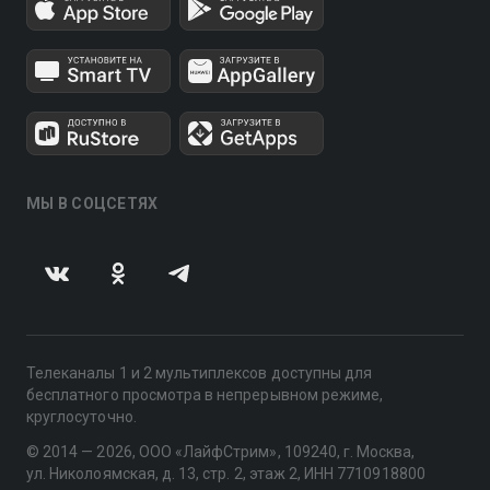
МЫ В СОЦСЕТЯХ
Телеканалы 1 и 2 мультиплексов доступны для
бесплатного просмотра в непрерывном режиме,
круглосуточно.
© 2014 — 2026, ООО «ЛайфСтрим», 109240, г. Москва,
ул. Николоямская, д. 13, стр. 2, этаж 2, ИНН 7710918800