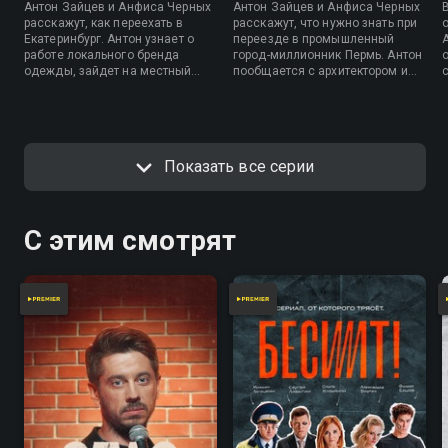
Антон Зайцев и Анфиса Черных
Антон Зайцев и Анфиса Черных
расскажут, как переехать в
расскажут, что нужно знать при
Екатеринбург. Антон узнает о
переезде в промышленный
работе локального бренда
город-миллионник Пермь. Антон
одежды, зайдет на местный
пообщается с архитектором и
рынок и обучится кузнечному
подберет себе микроквартиру в
делу. Анфиса поговорит с
новостройке. Он познакомится с
архитектором об особенностях
танцевальным коллективом "DS
жилья, изучит культуру города и
Crew", разберется, что в Перми с
попробует блюда с локальными
наукой и попробует
Показать все серии
продуктами.
роупджампинг. Анфиса
поработает горным инженером
на руднике, познакомится с
гастрономией Перми, научится
С этим смотрят
готовить посикунчики и
побывает на тренировке
сборной России по прыжкам на
лыжах с трамплина. О
релокации в Пермь расскажут
ведущие программы «Пробный
переезд».