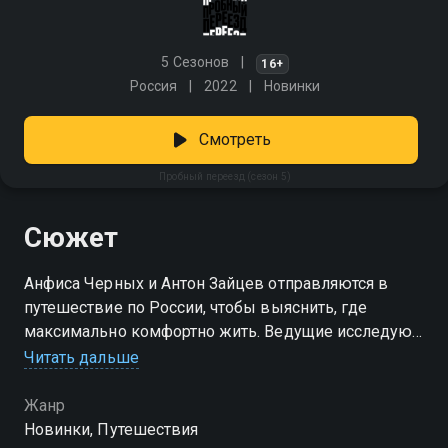
5 Сезонов
16+
Россия
2022
Новинки
Смотреть
Пробный переезд (сезон 5)
Сюжет
Анфиса Черных и Антон Зайцев отправляются в
путешествие по России, чтобы выяснить, где
максимально комфортно жить. Ведущие исследуют
страну и расскажут полезные вещи о городах: где
Читать дальше
снять жилье, куда устроиться на работу, какой
ресторан выбрать и многое другое. Никаких
Жанр
избитых советов из путеводителей, только ответы
Новинки, Путешествия