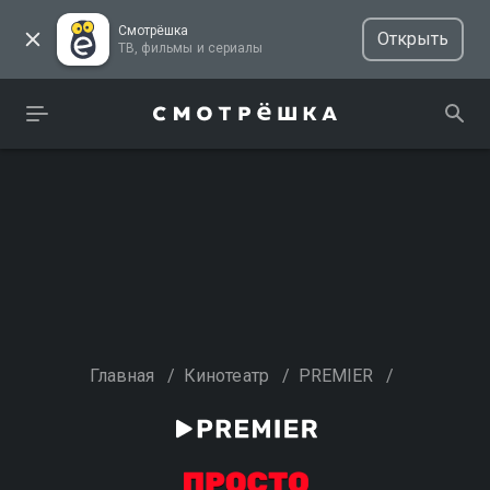
Смотрёшка
Открыть
ТВ, фильмы и сериалы
Главная
/
Кинотеатр
/
PREMIER
/