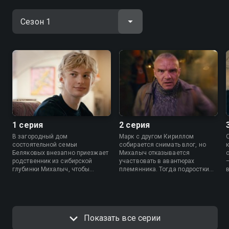
1 серия
2 серия
В загородный дом
Марк с другом Кириллом
состоятельной семьи
собирается снимать влог, но
Беляковых внезапно приезжает
Михалыч отказывается
родственник из сибирской
участвовать в авантюрах
глубинки Михалыч, чтобы
племянника. Тогда подростки
решить свои проблемы и спасти
решают отвезти Михалыча в
лесхоз в тайге, который у
ресторан, где он напивается.
народа хочет отобрать
Володя на работе узнает, что за
московский олигарх. Племянник
лесхозом стоит крупная фигура,
Марк вызывается помочь дяде,
и быстро уладить вопрос не
Показать все серии
но преследует собственную
получится.
выгоду — он снимает влог и