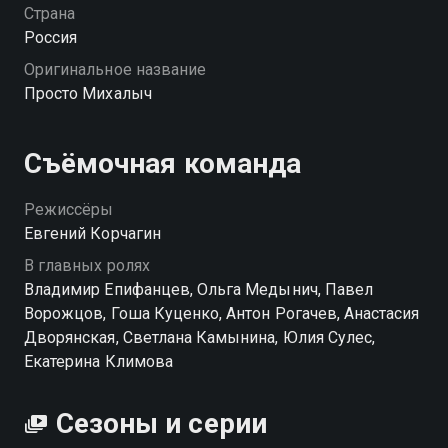
Михалыч. Он появился не просто так: его цель —
Страна
отстоять родное промысловое хозяйство, которое
Россия
оказалась под угрозой поглощения крупной
Оригинальное название
компанией. Семейство не в восторге от
Просто Михалыч
неожиданного гостя, но этот визит обернётся
настоящей встряской и изменит жизни всех, кто
привык жить по правилам большого города.
Съёмочная команда
«Просто Михалыч» — смотрите онлайн в хорошем
качестве.
Режиссёры
Евгений Корчагин
Посмотреть онлайн 1 сезон сериала Просто
В главных ролях
Михалыч вы можете совершенно бесплатно в
Владимир Епифанцев, Ольга Медынич, Павел
хорошем HD качестве на Смотрёшке
Ворожцов, Гоша Куценко, Антон Рогачев, Анастасия
Дворянская, Светлана Камынина, Юлия Сулес,
Екатерина Климова
Сезоны и серии