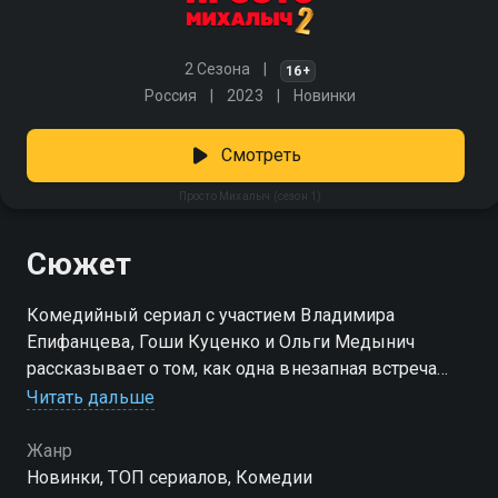
2 Сезона
16+
Россия
2023
Новинки
Смотреть
Просто Михалыч (сезон 1)
Сюжет
Комедийный сериал с участием Владимира
Епифанцева, Гоши Куценко и Ольги Медынич
рассказывает о том, как одна внезапная встреча
может перевернуть устоявшийся порядок вещей. В
Читать дальше
дом обеспеченной семьи Беляковых, живущей за
городом, внезапно приезжает родственник из
Жанр
глубинки — прямолинейный сибиряк по прозвищу
Новинки, ТОП сериалов, Комедии