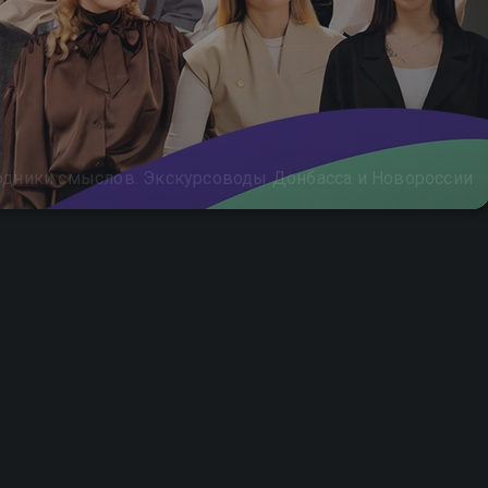
дники смыслов. Экскурсоводы Донбасса и Новороссии