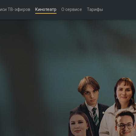
иси ТВ-эфиров
Кинотеатр
О сервисе
Тарифы