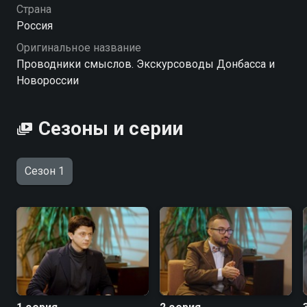
Страна
Посмотреть онлайн 1 сезон сериала Проводники
Россия
смыслов. Экскурсоводы Донбасса и Новороссии вы
Оригинальное название
можете совершенно бесплатно в хорошем HD
Проводники смыслов. Экскурсоводы Донбасса и
качестве на Смотрёшке
Новороссии
Сезоны и серии
Сезон 1