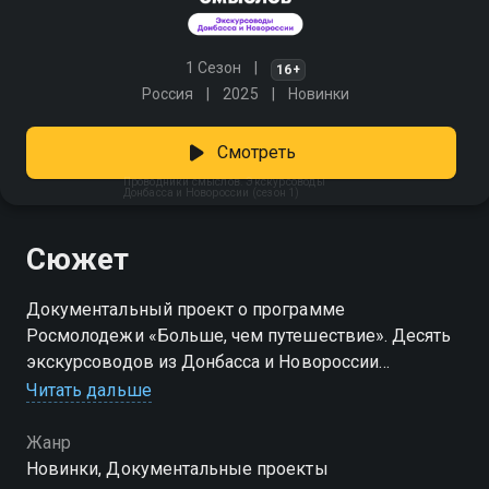
1 Сезон
16+
Россия
2025
Новинки
Смотреть
Проводники смыслов. Экскурсоводы
Донбасса и Новороссии (сезон 1)
Сюжет
Документальный проект о программе
Росмолодежи «Больше, чем путешествие». Десять
экскурсоводов из Донбасса и Новороссии
презентуют свой край и знакомят зрителей со
Читать дальше
знаковыми местами. Формат объединяет
студийную беседу и подготовленные участниками
Жанр
видеосюжеты.
Новинки, Документальные проекты