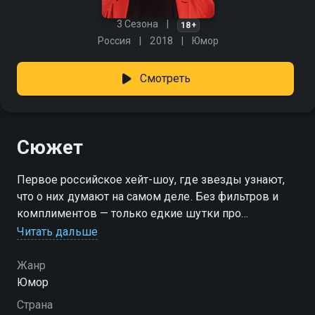
3 Сезона
18+
Россия
2018
Юмор
Смотреть
Сюжет
Первое российское хейт-шоу, где звезды узнают,
что о них думают на самом деле. Без фильтров и
комплиментов — только едкие шутки про
внешность, карьеру, романы и промахи. На сцене —
Читать дальше
начинающие комики, у которых ничего за душой,
кроме злого юмора и жажды прожарки. А в кресле
Жанр
напротив — селебрити, которым остаётся только
Юмор
держать удар. «ПРОЖАРКА» — смотрите онлайн в
Страна
хорошем качестве.