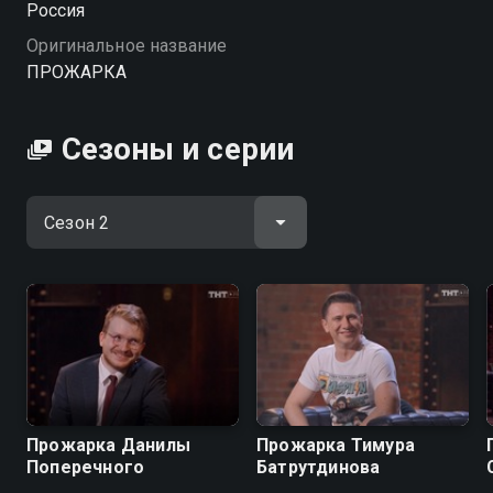
Россия
Оригинальное название
Посмотреть онлайн 2 сезон сериала ПРОЖАРКА вы
ПРОЖАРКА
можете совершенно бесплатно в хорошем HD
качестве на Смотрёшке
Сезоны и серии
Прожарка Данилы
Прожарка Тимура
Поперечного
Батрутдинова