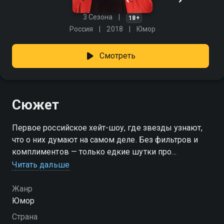
3 Сезона
18+
Россия
2018
Юмор
Смотреть
Сюжет
Первое российское хейт-шоу, где звезды узнают,
что о них думают на самом деле. Без фильтров и
комплиментов — только едкие шутки про
внешность, карьеру, романы и промахи. На сцене —
Читать дальше
начинающие комики, у которых ничего за душой,
кроме злого юмора и жажды прожарки. А в кресле
Жанр
напротив — селебрити, которым остаётся только
Юмор
держать удар. «ПРОЖАРКА» — смотрите онлайн в
Страна
хорошем качестве.