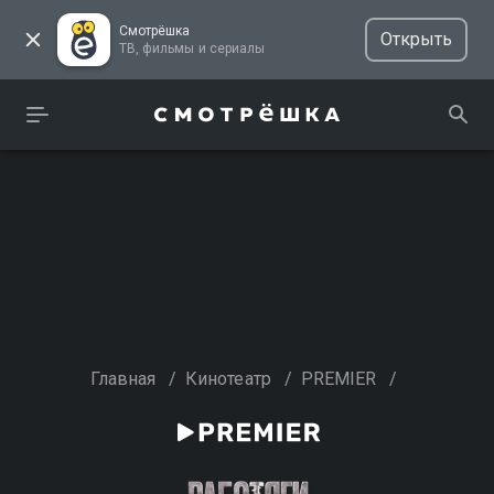
Смотрёшка
Открыть
ТВ, фильмы и сериалы
Главная
/
Кинотеатр
/
PREMIER
/