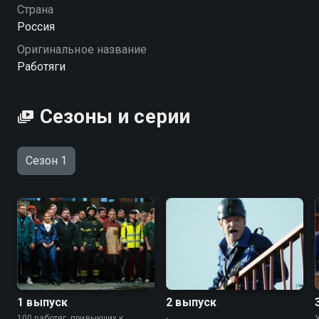
на шаг ближе к победе. Поддерживать участников
Страна
будет олимпийский чемпион Роман Костомаров.
Россия
Оригинальное название
Посмотреть онлайн 1 сезон сериала Работяги вы
Работяги
можете совершенно бесплатно в хорошем HD
качестве на Смотрёшке
Сезоны и серии
Сезон 1
1 выпуск
2 выпуск
100 работяг, привыкших к
-