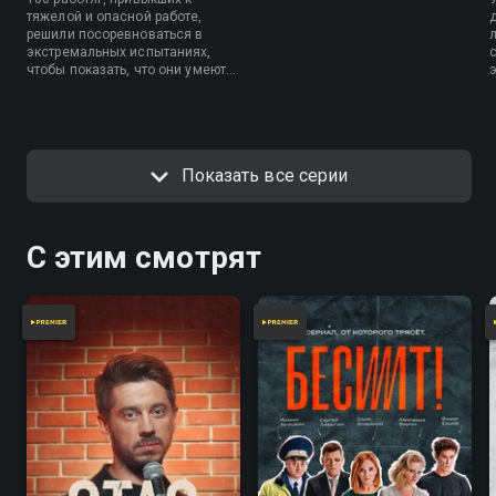
тяжелой и опасной работе,
решили посоревноваться в
экстремальных испытаниях,
чтобы показать, что они умеют
добиваться победы своими
руками. Участники начнут свое
противостояние с пламенного
спринта, по итогам которого 30
самых быстрых пройдут в
Показать все серии
следующий этап.
С этим смотрят