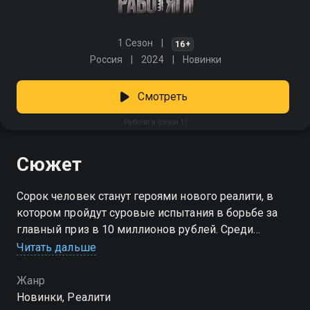
1 Сезон
16+
Россия
2024
Новинки
Смотреть
Работяги (сезон 1)
Сюжет
Сорок человек станут героями нового реалити, в
котором пройдут суровые испытания в борьбе за
главный приз в 10 миллионов рублей. Среди
участников крановщик, швея, машинист, сварщик,
Читать дальше
пожарный и другие герои труда. Каждому из них
предстоит продемонстрировать силу воли и духа,
Жанр
чтобы пройти суровые и опасные испытания и стать
Новинки, Реалити