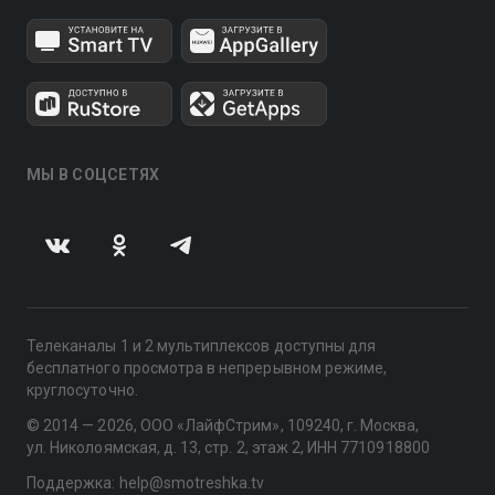
МЫ В СОЦСЕТЯХ
Телеканалы 1 и 2 мультиплексов доступны для
бесплатного просмотра в непрерывном режиме,
круглосуточно.
© 2014 — 2026, ООО «ЛайфСтрим», 109240, г. Москва,
ул. Николоямская, д. 13, стр. 2, этаж 2, ИНН 7710918800
Поддержка: help@smotreshka.tv