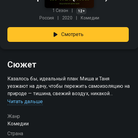
1 Сезон
12+
Россия
2020
Комедии
Смотреть
Сюжет
Казалось бы, идеальный план: Миша и Таня
уезжают на дачу, чтобы пережить самоизоляцию на
природе — тишина, свежий воздух, никакой
городской суеты. Но спокойствие заканчивается в ту
Читать дальше
же минуту, как выясняется: в доме уже хозяйничает
домработница, которая явно потеряла связь с
Жанр
реальностью. Вместо уединения — полная анархия.
Комедии
Как теперь выжить в этом уютном аду, и кто кого
Страна
выгонит первым? «Приехали» — смотрите онлайн в