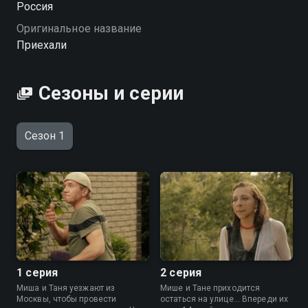
Россия
хорошем качестве.
Оригинальное название
Приехали
Посмотреть онлайн 1 сезон сериала Приехали вы
можете совершенно бесплатно в хорошем HD
качестве на Смотрёшке
Сезоны и серии
Сезон 1
1 серия
2 серия
Миша и Таня уезжают из
Мише и Тане приходится
Москвы, чтобы провести
остаться на улице... Впереди их