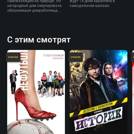
самоизоляцию на природе. Но
ждут 14 дней карантина в
загородный дом оккупировала
самодельном шалаше.
обезумевшая домработница,
которая отказывается их
пускать.
С этим смотрят