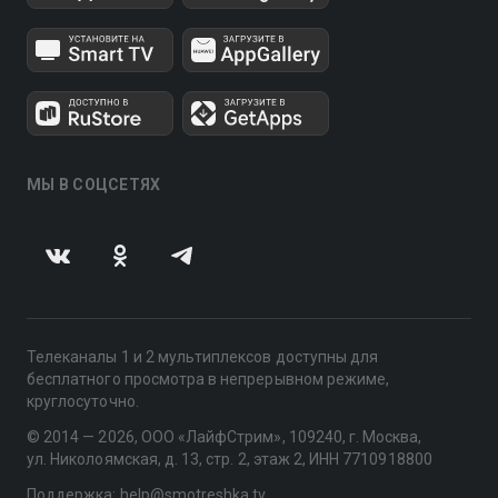
МЫ В СОЦСЕТЯХ
Телеканалы 1 и 2 мультиплексов доступны для
бесплатного просмотра в непрерывном режиме,
круглосуточно.
© 2014 — 2026, ООО «ЛайфСтрим», 109240, г. Москва,
ул. Николоямская, д. 13, стр. 2, этаж 2, ИНН 7710918800
Поддержка: help@smotreshka.tv