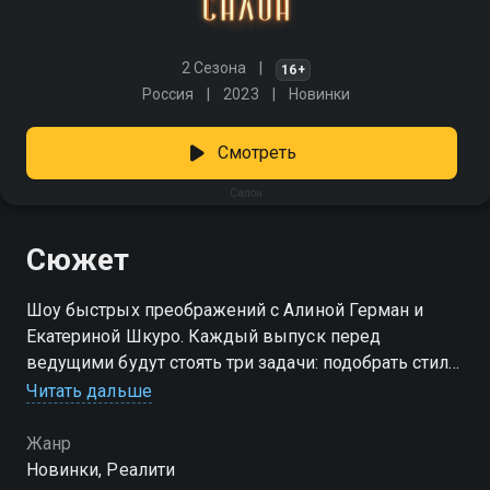
2 Сезона
16+
Россия
2023
Новинки
Смотреть
Салон
Сюжет
Шоу быстрых преображений с Алиной Герман и
Екатериной Шкуро. Каждый выпуск перед
ведущими будут стоять три задачи: подобрать стиль
для героя с нестандартной внешностью, выбрать
Читать дальше
образ к определенному событию и предложить
человеку с ярким внешним видом новое прочтение
Жанр
стиля. Над волосами и макияжем будет работать
Новинки, Реалити