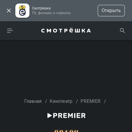
Смотрёшка
Открыть
ТВ, фильмы и сериалы
Главная
/
Кинотеатр
/
PREMIER
/