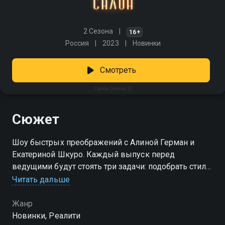
2 Сезона
16+
Россия
2023
Новинки
Смотреть
Салон (сезон 2)
Сюжет
Шоу быстрых преображений с Алиной Герман и
Екатериной Шкуро. Каждый выпуск перед
ведущими будут стоять три задачи: подобрать стиль
для героя с нестандартной внешностью, выбрать
Читать дальше
образ к определенному событию и предложить
человеку с ярким внешним видом новое прочтение
Жанр
стиля. Над волосами и макияжем будет работать
Новинки, Реалити