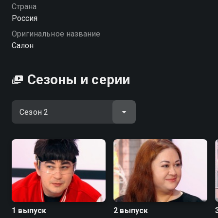
команда профессионалов, а на одно преображение
Страна
уйдет не более 7 минут.
Россия
Оригинальное название
Посмотреть онлайн 2 сезон сериала Салон вы
Салон
можете совершенно бесплатно в хорошем HD
качестве на Смотрёшке
Сезоны и серии
1 выпуск
2 выпуск