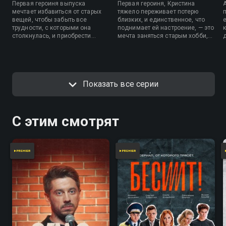
Первая героиня выпуска
Первая героиня, Кристина
мечтает избавиться от старых
тяжело переживает потерю
вещей, чтобы забыть все
близких, и единственное, что
трудности, с которыми она
поднимает ей настроение, — это
столкнулась, и приобрести
мечта заняться старым хобби,
новый образ. Анна Хилькевич
танцами. Внешний вид совсем
поможет ей с этим. А вот второй
не отображает ее пылкую
герой хочет, чтобы его друзья и
натуру. Алиса, вторая участница
близкие начали воспринимать
выпуска, хочет, чтобы ей
его всерьез. Как пройдет
подобрали более серьезный и
Показать все серии
преображение блогера?
статусный образ. Образованную
и воспитанную девушку часто
сравнивают с людьми без
определенного места
С этим смотрят
жительства.