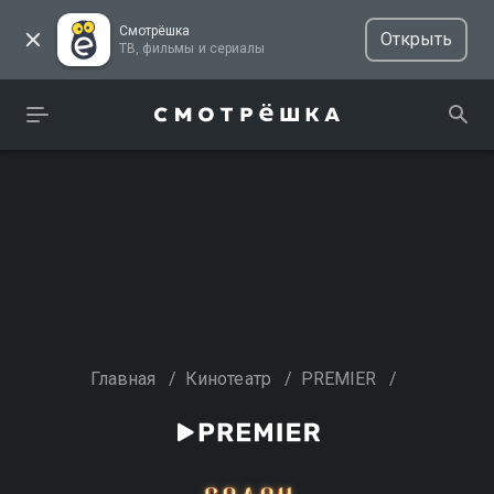
Смотрёшка
Открыть
ТВ, фильмы и сериалы
Главная
/
Кинотеатр
/
PREMIER
/