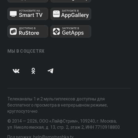
МЫ В СОЦСЕТЯХ
Телеканалы 1 и 2 мультиплексов доступны для
бесплатного просмотра в непрерывном режиме,
круглосуточно.
© 2014 — 2026, ООО «ЛайфСтрим», 109240, г. Москва,
ул. Николоямская, д. 13, стр. 2, этаж 2, ИНН 7710918800
Поддержка: help@smotreshka.tv