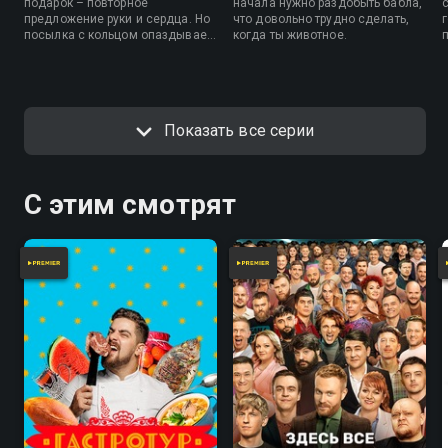
подарок – повторное
начала нужно раздобыть бабла,
предложение руки и сердца. Но
что довольно трудно сделать,
посылка с кольцом опаздывает,
когда ты животное.
что как бы почти фиаско.
Хорошо, что русская
смекалочка всегда в режиме
mode on.
Показать все серии
С этим смотрят