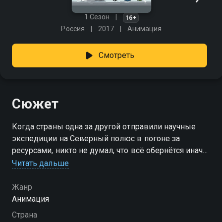
1 Сезон
16+
Россия
2017
Анимация
Смотреть
Сюжет
Когда страны одна за другой отправили научные
экспедиции на Северный полюс в погоне за
ресурсами, никто не думал, что всё обернётся иначе.
Учёные, устав от одиночества и холода, решили
Читать дальше
объединиться и построили город под названием
Южный. Теперь это уникальное место, где
Жанр
сосуществуют самые разные люди со всех концов
Анимация
света. Именно сюда приезжают Беловы — и
Страна
впереди их ждёт не только новая жизнь, но и целая