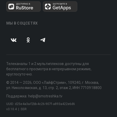
МЫ В СОЦСЕТЯХ
Телеканалы 1 и 2 мультиплексов доступны для
бесплатного просмотра в непрерывном режиме,
круглосуточно.
© 2014 — 2026, ООО «ЛайфСтрим», 109240, г. Москва,
ул. Николоямская, д. 13, стр. 2, этаж 2, ИНН 7710918800
Поддержка: help@smotreshka.tv
UUID: d25e4a3a-f2bb-4c26-907f-a893a422e6d6
v3.10.4
|
SSR