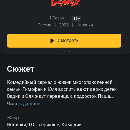
1 Сезон
16+
Россия
2022
Новинки
Смотреть
Семья
Сюжет
Комедийный сериал о жизни многопоколенной
семьи. Тимофей и Юля воспитывают двоих детей,
Вадик и Оля ждут первенца, а подросток Паша,
живя с родителями, начинает познавать взрослую
Читать дальше
жизнь. Каждый из них сталкивается с личными
проблемами и переживает моменты счастья,
Жанр
которые и составляют картину семейной жизни.
Новинки, ТОП сериалов, Комедии