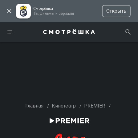
Смотрёшка
Открыть
ТВ, фильмы и сериалы
Главная
/
Кинотеатр
/
PREMIER
/