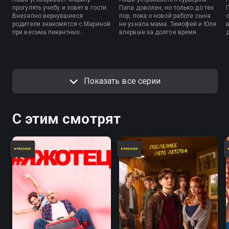
прогулять учебу и зовет в гости.
Папа доволен, но только до тех
Внезапно вернувшиеся
пор, пока о новой работе сына
родители знакомятся с Мариной
не узнала мама. Тимофей и Юля
при весьма пикантных
впервые за долгое время
обстоятельствах. Вадим
остаются дома вдвоем и
заставляет Олю репетировать
решают заняться сексом. Вадим
роды в домашних условиях, а
ведет Олю и «животик» на
Тимофей и Юля теряют детей в
оперу, чтобы прививать вкус их
торговом центре, что становится
еще не родившемуся малышу.
Показать все серии
поводом для визита
социального работника.
С этим смотрят