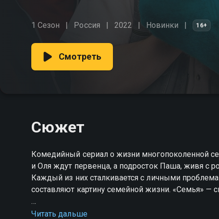
1 Сезон
Россия
2022
Новинки
16+
Смотреть
Сюжет
Комедийный сериал о жизни многопоколенной се
и Оля ждут первенца, а подросток Паша, живя с р
Каждый из них сталкивается с личными проблема
составляют картину семейной жизни. «Семья» — с
Посмотреть онлайн 1 сезон сериала Семья вы мо
Читать дальше