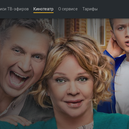
иси ТВ-эфиров
Кинотеатр
О сервисе
Тарифы