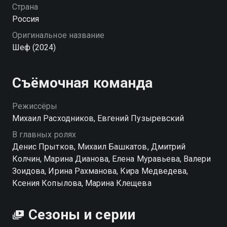
Сквозь рутину, ограниченные продукты и строгие
Страна
порядки он всё равно идёт к мечте: когда-нибудь
Россия
открыть своё место и доказать всем, что он — не
Оригинальное название
просто повар, а лучший в стране. «Шеф (2024)» —
Шеф (2024)
смотрите онлайн в хорошем качестве.
Посмотреть онлайн 1 сезон сериала Шеф (2024) вы
Съёмочная команда
можете совершенно бесплатно в хорошем HD
качестве на Смотрёшке
Режиссёры
Михаил Расходников, Евгений Пузыревский
В главных ролях
Денис Прытков, Михаил Башкатов, Дмитрий
Колчин, Марина Дианова, Елена Муравьева, Валери
Зоидова, Ирина Рахманова, Кира Медведева,
Ксения Копылова, Марина Клещева
Сезоны и серии