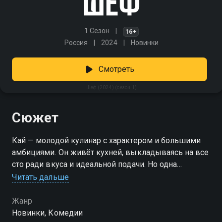
1 Сезон
16+
Россия
2024
Новинки
Смотреть
Шеф (2024) (сезон 1)
Сюжет
Кай — молодой кулинар с характером и большими
амбициями. Он живёт кухней, выкладываясь на все
сто ради вкуса и идеальной подачи. Но одна
вспышка — и конфликт с клиентом ставит крест на
Читать дальше
карьере: парня увольняют. Оказавшись у разбитого
корыта, Кай берётся за работу в женской колонии.
Жанр
Не самая гламурная кухня — зато шанс начать с нуля.
Новинки, Комедии