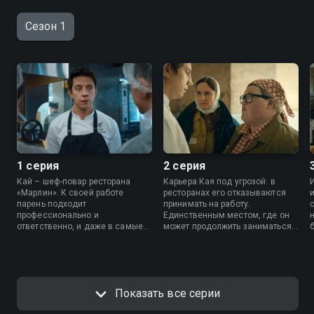
Сезон 1
1 серия
2 серия
Кай – шеф-повар ресторана
Карьера Кая под угрозой: в
«Марлин». К своей работе
ресторанах его отказываются
парень подходит
принимать на работу.
профессионально и
Единственным местом, где он
ответственно, и даже в самые
может продолжить заниматься
сложные дни шеф не привык
любимым делом, становится
отступать от своих принципов.
женская колония. Теперь в его
Но в один из таких дней жизнь
подчинении – заключенные, а
успешного повара полностью
вместо блюд высокой кухни –
меняется.
ограниченный список простых
Показать все серии
продуктов. Сумеет ли Кай
остаться профессионалом