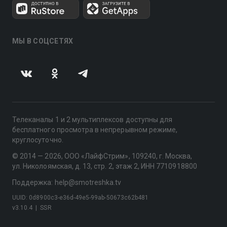
МЫ В СОЦСЕТЯХ
Телеканалы 1 и 2 мультиплексов доступны для
бесплатного просмотра в непрерывном режиме,
круглосуточно.
© 2014 — 2026, ООО «ЛайфСтрим», 109240, г. Москва,
ул. Николоямская, д. 13, стр. 2, этаж 2, ИНН 7710918800
Поддержка: help@smotreshka.tv
UUID: 0d8900c3-e36d-49e5-99ab-50673c62b481
v3.10.4
|
SSR