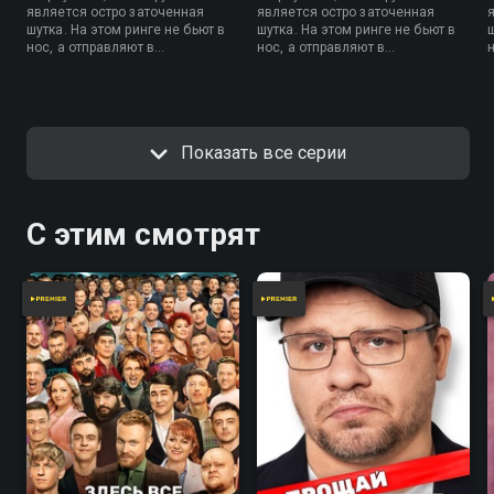
является остро заточенная
является остро заточенная
шутка. На этом ринге не бьют в
шутка. На этом ринге не бьют в
ш
нос, а отправляют в
нос, а отправляют в
юморичстические нокауты.
юморичстические нокауты.
Показать все серии
С этим смотрят