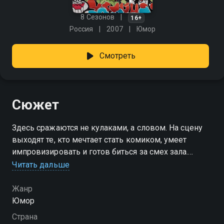
8 Сезонов
16+
Россия
2007
Юмор
Смотреть
Сюжет
Здесь сражаются не кулаками, а словом. На сцену
выходят те, кто мечтает стать комиком, умеет
импровизировать и готов биться за смех зала.
Вместо оружия — чувство юмора, вместо мускулов
Читать дальше
— харизма. Они ещё не звёзды, но в каждом горит
желание попасть в точку и вырвать аплодисменты.
Жанр
Это поединок начинающих, но амбиции — на уровне
Юмор
профи. «Смех без правил» — смотрите онлайн в
Страна
хорошем качестве.