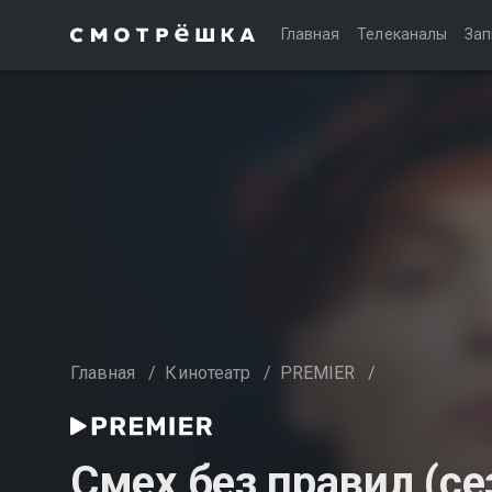
Главная
Телеканалы
Зап
Главная
/
Кинотеатр
/
PREMIER
/
Смех без правил (се