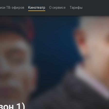
иси ТВ-эфиров
Кинотеатр
О сервисе
Тарифы
зон 1)