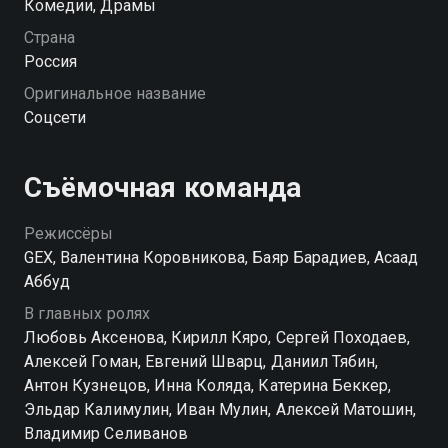
цифровых иллюзий им предстоит найти способ
Комедии, Драмы
сохранить настоящие чувства и не потерять связь с
Страна
самыми важными людьми. «Соцсети» — смотрите
Россия
онлайн в хорошем качестве.
Оригинальное название
Соцсети
Посмотреть онлайн 1 сезон сериала Соцсети вы
можете совершенно бесплатно в хорошем HD
качестве на Смотрёшке
Съёмочная команда
Режиссёры
GEX, Валентина Коровникова, Баяр Барадиев, Асаад
Аббуд
В главных ролях
Любовь Аксенова, Кирилл Кяро, Сергей Походаев,
Алексей Гоман, Евгений Шварц, Даниил Тябин,
Антон Кузнецов, Инна Коляда, Катерина Беккер,
Эльдар Калимулин, Иван Мулин, Алексей Матошин,
Владимир Селиванов