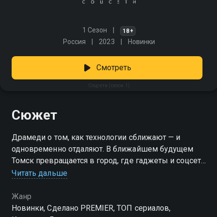
1 Сезон
18+
Россия
2023
Новинки
Смотреть
Соцсети (сезон 1)
Сюжет
Драмеди о том, как технологии сближают — и
одновременно отдаляют. В ближайшем будущем
Томск превращается в город, где гаджеты и соцсети
управляют каждым шагом. Персонажи веб-сериала
Читать дальше
не выпускают из рук смартфоны, живут лайками и
историями, но всё чаще сталкиваются с внутренней
Жанр
пустотой. В этом мире быстрых решений и
Новинки, Сделано PREMIER, ТОП сериалов,