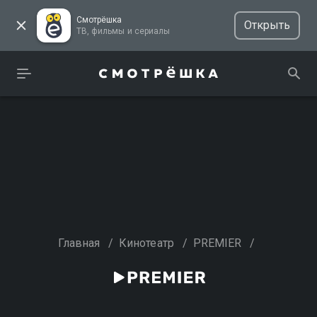
Смотрёшка
Открыть
ТВ, фильмы и сериалы
Главная
/
Кинотеатр
/
PREMIER
/