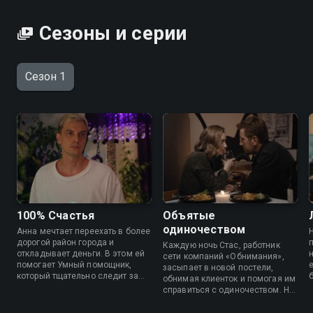
Сезоны и серии
Сезон 1
100% Счастья
Объятые
одиночеством
Анна мечтает переехать в более
дорогой район города и
Каждую ночь Стас, работник
откладывает деньги. В этом ей
сети компаний «Обнимания»,
помогает Умный помощник,
засыпает в новой постели,
который тщательно следит за
обнимая клиенток и помогая им
уровнем счастья девушки и
справиться с одиночеством. Но
контролирует ее жизнь. Когда
встреча с Лерой стирает для
Анна встречает менее
него границу между работой и