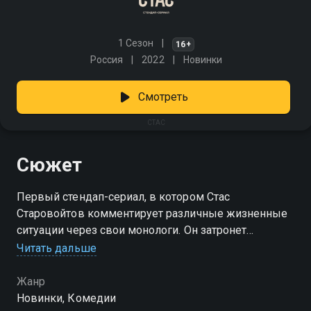
1 Сезон
16+
Россия
2022
Новинки
Смотреть
СТАС
Сюжет
Первый стендап-сериал, в котором Стас
Старовойтов комментирует различные жизненные
ситуации через свои монологи. Он затронет
актуальные и важные темы для взрослых, такие
Читать дальше
как воспитание детей, психическое здоровье и
семейные отношения. «СТАС» — смотрите онлайн в
Жанр
хорошем качестве.
Новинки, Комедии