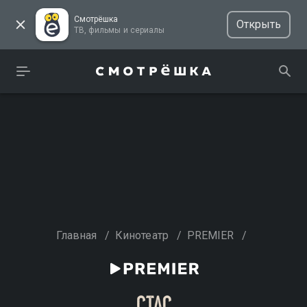
Смотрёшка
Открыть
ТВ, фильмы и сериалы
Главная
/
Кинотеатр
/
PREMIER
/