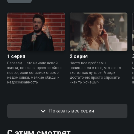
1 серия
2 серия
Переезд — это начало новой
Часто все проблемы
жизни, но так ли просто войти в
начинаются с того, что кто-то
новое, если остались старые
«хотел как лучше». А ведь
недомолвки, мелкие обиды и
достаточно просто спросить
недосказанность.
«как ты хочешь?».
Показать все серии
С этим смотрят