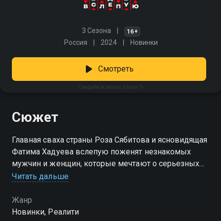
3 Сезона
16+
Россия
2024
Новинки
Смотреть
Свадьба вслепую (сезон 1)
Сюжет
Главная сваха страны Роза Сябитова и ясновидящая
Фатима Хадуева вслепую поженят незнакомых
мужчин и женщин, которые мечтают о серьезных
отношениях. В течение недели «молодожены» будут
Читать дальше
жить вместе, вести быт и проходить огонь и воду,
чтобы лучше узнать друг друга. В конце
Жанр
романтического эксперимента каждой паре нужно
Новинки, Реалити