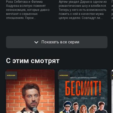
Роза Сябитова и Фатима
Артем увидел Дарью в одном из
Хадуева вслепую поженят
романтических шоу и влюбился.
незнакомцев, которые давно
Теперь у него есть возможность
мечтают о серьезных
пожить с ней в качестве мужа
отношениях. Герои
целую неделю. Совпадут ли
романтического эксперимента
мечты парня с
на неделю станут семьей, чтобы
действительностью и
понять, насколько подходят
понравится ли Дарье семейная
друг другу.
жизнь с Артемом?
Показать все серии
С этим смотрят