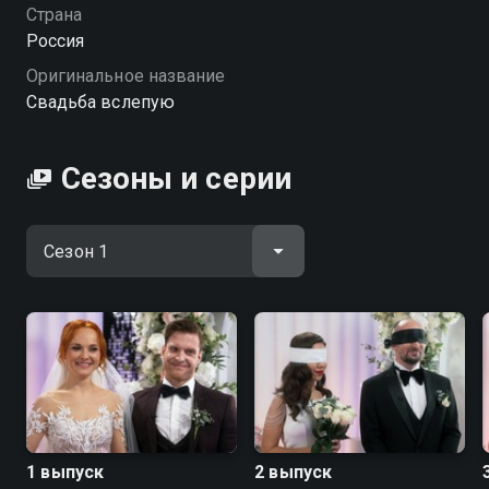
будет решить: стать настоящими мужем и женой
Страна
или расстаться навсегда.
Россия
Оригинальное название
Посмотреть онлайн 1 сезон сериала Свадьба
Свадьба вслепую
вслепую вы можете совершенно бесплатно в
хорошем HD качестве на Смотрёшке
Сезоны и серии
1 выпуск
2 выпуск