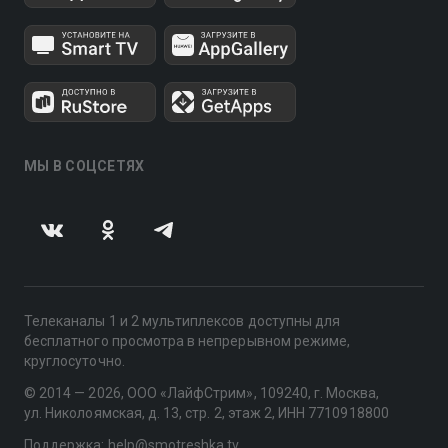
МЫ В СОЦСЕТЯХ
Телеканалы 1 и 2 мультиплексов доступны для
бесплатного просмотра в непрерывном режиме,
круглосуточно.
© 2014 — 2026, ООО «ЛайфСтрим», 109240, г. Москва,
ул. Николоямская, д. 13, стр. 2, этаж 2, ИНН 7710918800
Поддержка: help@smotreshka.tv