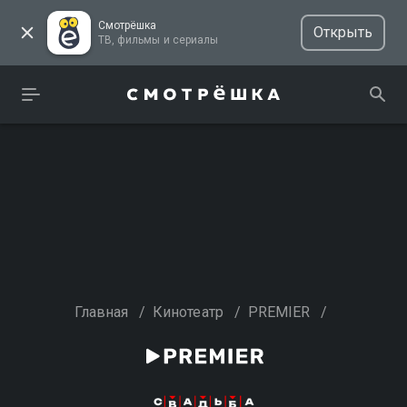
Смотрёшка
Открыть
ТВ, фильмы и сериалы
Главная
/
Кинотеатр
/
PREMIER
/