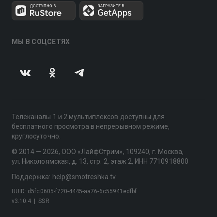
МЫ В СОЦСЕТЯХ
Телеканалы 1 и 2 мультиплексов доступны для
бесплатного просмотра в непрерывном режиме,
круглосуточно.
© 2014 — 2026, ООО «ЛайфСтрим», 109240, г. Москва,
ул. Николоямская, д. 13, стр. 2, этаж 2, ИНН 7710918800
Поддержка: help@smotreshka.tv
UUID: d5fc0605-f720-4445-aa76-6c55941edfbf
v3.10.4
|
SSR