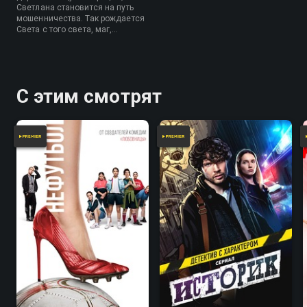
Светлана становится на путь
мошенничества. Так рождается
Света с того света, маг,
специализирующийся на
биоэнергетике и помогающий
всем желающим в решении
проблем.
С этим смотрят