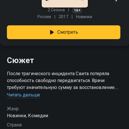
2 Сезона
16+
Россия
2017
Новинки
Смотреть
Сюжет
После трагического инцидента Света потеряла
способность свободно передвигаться. Врачи
требуют значительную сумму за восстановление.
Как же суметь накопить средства, оставаясь
Читать дальше
запертой в четырех стенах? Она придумывает
хитроумный план! Виртуальное пространство
Жанр
становится её ареной, где она, выдавая себя за
Новинки, Комедии
мага-биоэнерготерапевта Светозару, предоставляет
Страна
необычные услуги, решая чужие проблемы за