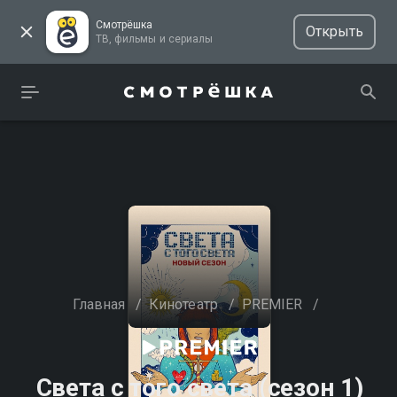
Смотрёшка
Открыть
ТВ, фильмы и сериалы
Главная
/
Кинотеатр
/
PREMIER
/
Света с того света (сезон 1)