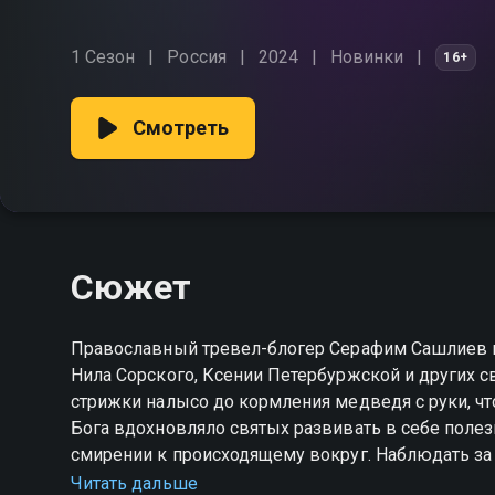
1 Сезон
Россия
2024
Новинки
16+
Смотреть
Сюжет
Православный тревел-блогер Серафим Сашлиев п
Нила Сорского, Ксении Петербуржской и других с
стрижки налысо до кормления медведя с руки, ч
Бога вдохновляло святых развивать в себе полезн
смирении к происходящему вокруг. Наблюдать за
силе будут психолог и священник.
Читать дальше