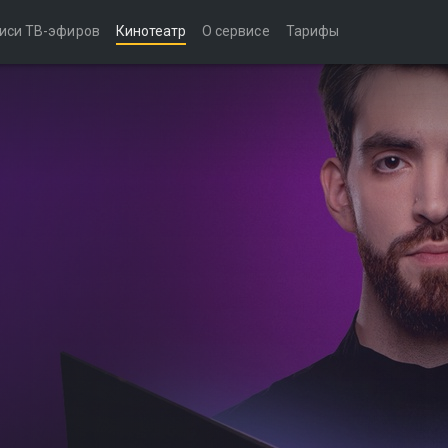
иси ТВ-эфиров
Кинотеатр
О сервисе
Тарифы