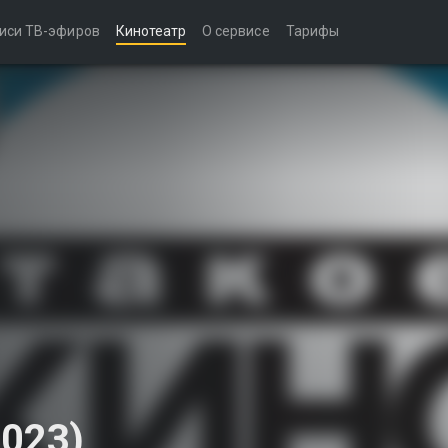
иси ТВ-эфиров
Кинотеатр
О сервисе
Тарифы
2023)