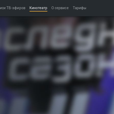
иси ТВ-эфиров
Кинотеатр
О сервисе
Тарифы