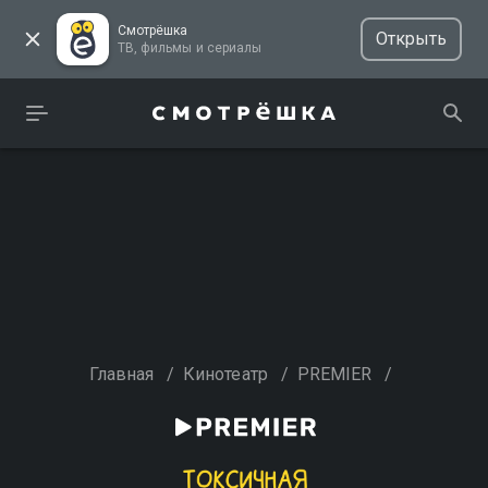
Смотрёшка
Открыть
ТВ, фильмы и сериалы
Главная
/
Кинотеатр
/
PREMIER
/