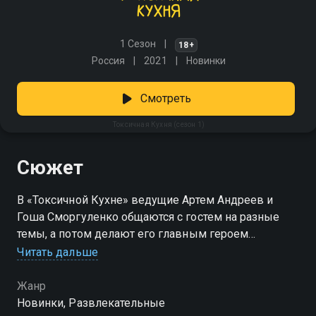
1 Сезон
18+
Россия
2021
Новинки
Смотреть
Токсичная Кухня (сезон 1)
Сюжет
В «Токсичной Кухне» ведущие Артем Андреев и
Гоша Сморгуленко общаются с гостем на разные
темы, а потом делают его главным героем
мультфильма, сценарий которого ему абсолютно не
Читать дальше
известен.
Жанр
Посмотреть онлайн 1 сезон сериала Токсичная
Новинки, Развлекательные