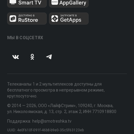
МЫ В СОЦСЕТЯХ
Телеканалы 1 и 2 мультиплексов доступны для
бесплатного просмотра в непрерывном режиме,
круглосуточно.
© 2014 — 2026, ООО «ЛайфСтрим», 109240, г. Москва,
ул. Николоямская, д. 13, стр. 2, этаж 2, ИНН 7710918800
Поддержка: help@smotreshka.tv
UUID: 4e0f610f-091f-46b8-b9e0-35c5f63123eb