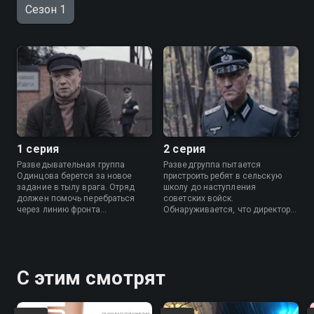
Сезон 1
1 серия
2 серия
Разведывательная группа
Разведгруппа пытается
Одинцова берется за новое
пристроить ребят в сельскую
задание в тылу врага. Отряд
школу до наступления
должен помочь перебраться
советских войск.
через линию фронта
Обнаруживается, что директор
таинственному молодому
притворяется сторонником
мужчине Савичеву, о котором
нацистов, чтобы втайне
никто ничего не знает.
спрятать в подвале школы
несколько цыганских семей.
С этим смотрят