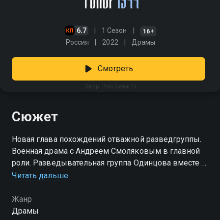
6.7
1 Сезон
16+
Россия
2022
Драмы
Смотреть
Топор. 1944 (сезон 1)
Сюжет
Новая глава похождений отважной разведгруппы.
Военная драма с Андреем Смоляковым в главной
роли. Разведывательная группа Одинцова вместе с
Иваном Родиным берется за новое задание в тылу
Читать дальше
врага. Члены отряда должны помочь перебраться
через линию фронта таинственному молодому
Жанр
мужчине Савичеву, о котором никто ничего не
Драмы