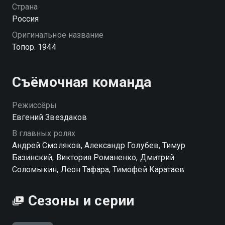
знает. По следам команды тем временем идут
Страна
немцы, вынуждая разведчиков искать новые пути
Россия
для возвращения. Миссия осложняется внезапным
Оригинальное название
известием о том, что в соседнем госпитале
Топор. 1944
нескольким детям грозит смертельная опасность.
Одинцов, Родин и другие члены группы решают
рискнуть ходом операции и спасти ребят.
Съёмочная команда
Посмотреть онлайн 1 сезон сериала Топор. 1944 вы
Режиссёры
можете совершенно бесплатно в хорошем HD
Евгений Звездаков
качестве на Смотрёшке
В главных ролях
Андрей Смоляков, Александр Голубев, Тимур
Базинский, Виктория Романенко, Дмитрий
Соломыкин, Леон Тафара, Тимофей Каратаев
Сезоны и серии