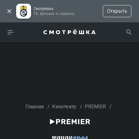
Смотрёшка
Открыть
ТВ, фильмы и сериалы
Главная
/
Кинотеатр
/
PREMIER
/