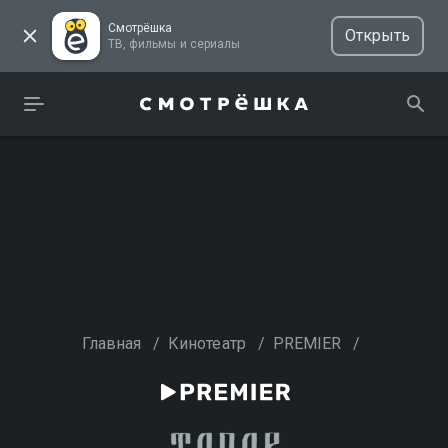
Смотрёшка
Открыть
ТВ, фильмы и сериалы
Главная
/
Кинотеатр
/
PREMIER
/