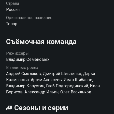
часть, которую вскоре захватывают враги. Теперь
Страна
он снова в бою — но не с оружием, а с тяжелыми
Россия
решениями. От его поступков зависят жизни
Оригинальное название
простых солдат и мирных жителей. Перед нами —
Топор
история выбора, мужества и боли прошлого,
которая не дает покоя даже спустя годы. «Топор» —
смотрите онлайн в хорошем качестве.
Съёмочная команда
Посмотреть онлайн 1 сезон сериала Топор вы
Режиссёры
можете совершенно бесплатно в хорошем HD
Владимир Семеновых
качестве на Смотрёшке
В главных ролях
Андрей Смоляков, Дмитрий Шевченко, Дарья
Калмыкова, Артем Алексеев, Иван Шибанов,
Владимир Капустин, Глеб Подгородинский, Иван
Борисов, Александр Ильин, Олег Васильков
Сезоны и серии