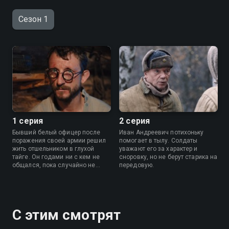
Сезон 1
1 серия
2 серия
Бывший белый офицер после
Иван Андреевич потихоньку
поражения своей армии решил
помогает в тылу. Солдаты
жить отшельником в глухой
уважают его за характер и
тайге. Он годами ни с кем не
сноровку, но не берут старика на
общался, пока случайно не
передовую.
узнал о начале Великой
Отечественной войны.
С этим смотрят