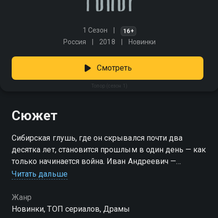
1 Сезон
16+
Россия
2018
Новинки
Смотреть
Топор (сезон 1)
Сюжет
Сибирская глушь, где он скрывался почти два
десятка лет, становится прошлым в один день — как
только начинается война. Иван Андреевич —
бывший белогвардеец, офицер с несгибаемым
Читать дальше
характером. Услышав о вторжении, он сразу
возвращается к присяге и отправляется на фронт. Но
Жанр
вместо передовой его определяют в тыловую
Новинки, ТОП сериалов, Драмы