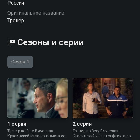
Россия
добежит до финиша не только на стадионе.
Оригинальное название
«ТРЕНЕP» — смотрите онлайн в хорошем качестве.
Тренер
Посмотреть онлайн 1 сезон сериала ТРЕНЕP вы
можете совершенно бесплатно в хорошем HD
Сезоны и серии
качестве на Смотрёшке
Сезон 1
1 серия
2 серия
Тренер по бегу Вячеслав
Тренер по бегу Вячеслав
Красинский из-за конфликта со
Красинский из-за конфликта со