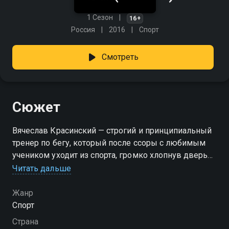
1 Сезон
16+
Россия
2016
Спорт
Смотреть
Сюжет
Вячеслав Красинский — строгий и принципиальный
тренер по бегу, который после ссоры с любимым
учеником уходит из спорта, громко хлопнув дверью.
Но шанс вернуться всё же появляется — правда,
Читать дальше
довольно неожиданным способом. Теперь ему
предстоит подготовить к марафону дерзкую 12-
Жанр
летнюю девчонку, дочку влиятельного бизнесмена.
Спорт
У неё — характер с перцем, у него — терпение на
Страна
грани. Но, возможно, именно эта странная парочка и