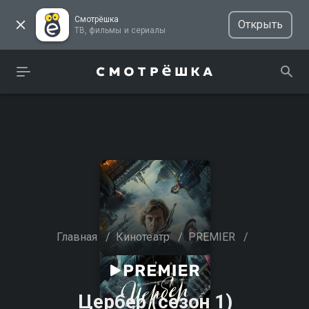
Смотрёшка
Открыть
ТВ, фильмы и сериалы
Главная
/
Кинотеатр
/
PREMIER
/
Цербер (сезон 1)