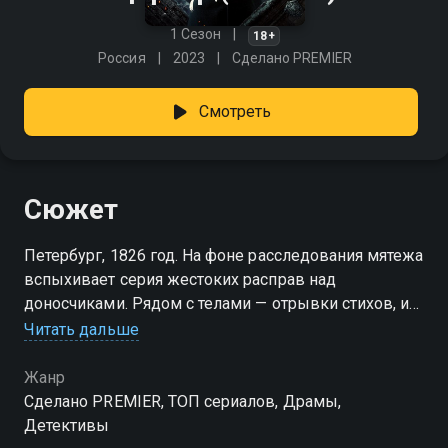
1 Сезон
18+
Россия
2023
Сделано PREMIER
Смотреть
Сюжет
Петербург, 1826 год. На фоне расследования мятежа
вспыхивает серия жестоких расправ над
доносчиками. Рядом с телами — отрывки стихов, и
все они ведут к одному имени. За дело берётся
Читать дальше
сыщик из Москвы Лавр Петрович. Его напарник —
дворянин Бошняк, только что выпущенный из-под
Жанр
ареста. Теперь он должен внедриться в ряды
Сделано PREMIER, ТОП сериалов, Драмы,
подозреваемых и вычислить мстителя. Распутывая
Детективы
клубок интриг, Александр всё чаще сомневается, на