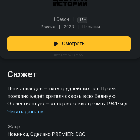
1 Сезон
18+
Россия
2023
Новинки
Смотреть
Цвет истории (сезон 1)
Сюжет
Пять эпизодов — пять труднейших лет. Проект
поэтапно ведёт зрителя сквозь всю Великую
Отечественную — от первого выстрела в 1941-м до
Победы в 1945-м. Каждый год — это важнейшие
Читать дальше
сражения, тяжёлый быт в тылу, тонкие
дипломатические игры, оккупация и подвиг.
Жанр
История разворачивается через редкие кадры
Новинки, Сделано PREMIER: DOC