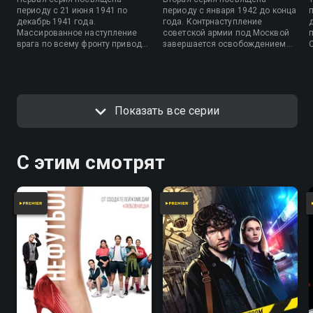
периоду с 21 июня 1941 по
периоду с января 1942 до конца
декабрь 1941 года.
года. Контрнаступление
Массированное наступление
советской армии под Москвой
врага по всему фронту приводит
завершается освобождением
к колоссальным потерям.
Калуги, Боровска,
Первые месяцы войны стали
Малоярославца и других
самыми тяжелыми. Были
населенных пунктов. В ставке
потеряны значительные
планируют наступление по всем
территории, уничтожена
фронтам. Однако практически
Показать все серии
практически вся авиация,
все операции приводят к
погибли миллионы человек.
поражению и новым потерям. В
июле начинается
Сталинградская битва.
С этим смотрят