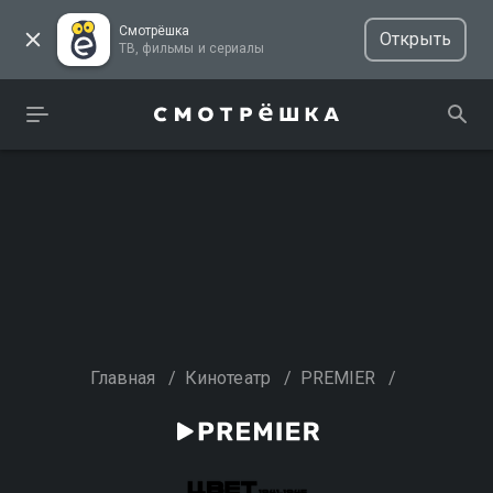
Смотрёшка
Открыть
ТВ, фильмы и сериалы
Главная
/
Кинотеатр
/
PREMIER
/