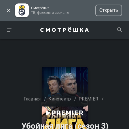
Смотрёшка
Открыть
ТВ, фильмы и сериалы
Главная
/
Кинотеатр
/
PREMIER
/
Убойная лига (сезон 3)