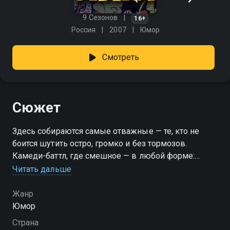
9 Сезонов
16+
Россия
2007
Юмор
Смотреть
Сюжет
Здесь собираются самые отважные — те, кто не
боится шутить остро, громко и без тормозов.
Камеди-баттл, где смешное — в любой форме:
стендап, импровизация, неожиданные форматы и
Читать дальше
остроты на грани фола. Смех — главное оружие, а
сцена — поле боя. Только один дойдёт до финала, но
Жанр
жарко будет всем. «Убойная лига» — смотрите
Юмор
онлайн в хорошем качестве.
Страна