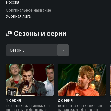
Россия
Посмотреть онлайн 3 сезон сериала Убойная лига
Оригинальное название
вы можете совершенно бесплатно в хорошем HD
Убойная лига
качестве на Смотрёшке
Сезоны и серии
1 серия
2 серия
Те, кто когда-либо доходил до
Те, кто когда-либо доходил до
финала «Смеха без правил»
финала «Смеха без правил»