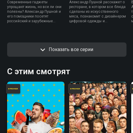
Современные гаджеты
Александр Пушной расскажет о
упрощают жизнь, но все ли они
ресторане, в котором все блюда
полезны? Александр Пушной и
сделаны из искусственного
его помощники посетят
мяса, познакомит с дизайнером
российский и зарубежные
цифровой одежды и
бесконтактные магазины, чтобы
протестирует 3D-ручку. В рубрике
проверить, насколько они
«Народная распаковка»
удобны. Также в программе —
ведущий отправит на проверку
обзоры на поющий цветочный
инновационную щетку,
горшок, робота-мойщика,
контроллер движений и
Показать все серии
съедобную бумагу и умный
необычного робота-
кошелек.
конструктора.
С этим смотрят