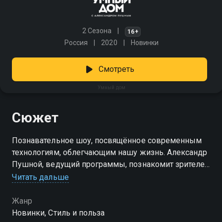
2 Сезона
16+
Россия
2020
Новинки
Смотреть
Умный дом
Сюжет
Познавательное шоу, посвящённое современным
технологиям, облегчающим нашу жизнь. Александр
Пушной, ведущий программы, познакомит зрителей
с новинками техники, проверит популярные
Читать дальше
гаджеты и расскажет, какие из них действительно
полезны, а какие — пустая трата денег. «Умный дом»
Жанр
— смотрите онлайн в хорошем качестве.
Новинки, Стиль и польза