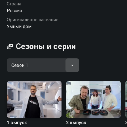
Страна
Посмотреть онлайн 1 сезон сериала Умный дом вы
Россия
можете совершенно бесплатно в хорошем HD
Оригинальное название
качестве на Смотрёшке
Умный дом
Сезоны и серии
1 выпуск
2 выпуск