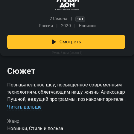
2 Сезона
16+
Россия
2020
Новинки
Смотреть
Умный дом (сезон 1)
Сюжет
Познавательное шоу, посвящённое современным
технологиям, облегчающим нашу жизнь. Александр
Пушной, ведущий программы, познакомит зрителей
с новинками техники, проверит популярные
Читать дальше
гаджеты и расскажет, какие из них действительно
полезны, а какие — пустая трата денег. «Умный дом»
Жанр
— смотрите онлайн в хорошем качестве.
Новинки, Стиль и польза