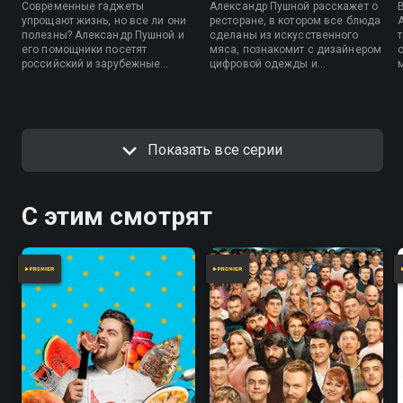
Современные гаджеты
Александр Пушной расскажет о
упрощают жизнь, но все ли они
ресторане, в котором все блюда
полезны? Александр Пушной и
сделаны из искусственного
его помощники посетят
мяса, познакомит с дизайнером
российский и зарубежные
цифровой одежды и
бесконтактные магазины, чтобы
протестирует 3D-ручку. В рубрике
проверить, насколько они
«Народная распаковка»
удобны. Также в программе —
ведущий отправит на проверку
обзоры на поющий цветочный
инновационную щетку,
горшок, робота-мойщика,
контроллер движений и
Показать все серии
съедобную бумагу и умный
необычного робота-
кошелек.
конструктора.
С этим смотрят