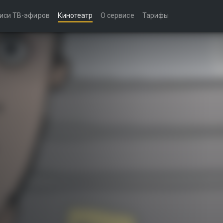
иси ТВ-эфиров
Кинотеатр
О сервисе
Тарифы